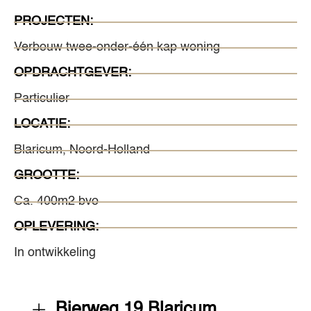
PROJECTEN:
Verbouw twee-onder-één kap woning
OPDRACHTGEVER:
Particulier
LOCATIE:
Blaricum, Noord-Holland
GROOTTE:
Ca. 400m2 bvo
OPLEVERING:
In ontwikkeling
Bierweg 19 Blaricum