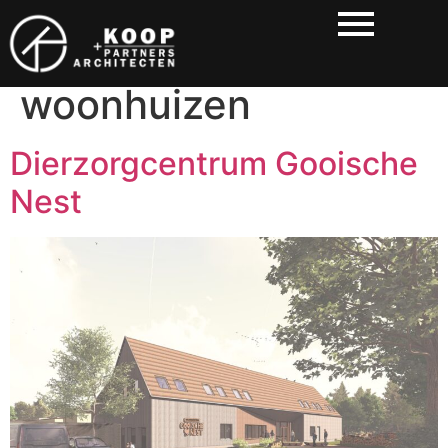
Category:
Aan- en
verbouw
woonhuizen
Dierzorgcentrum Gooische
Nest